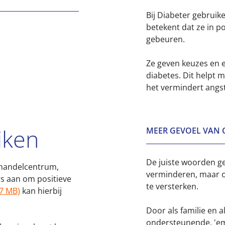
Bij Diabeter gebruike
betekent dat ze in p
gebeuren.
Ze geven keuzes en 
diabetes. Dit helpt 
het vermindert angst
iken
MEER GEVOEL VAN 
De juiste woorden ge
ehandelcentrum,
verminderen, maar o
s aan om positieve
te versterken.
,7 MB)
kan hierbij
Door als familie en 
ondersteunende, 'e