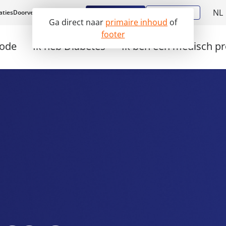
NL
Aanmelden
Diabstore
aties
Doorverwijzen
Werken bij
Ga direct naar
primaire inhoud
of
E
footer
hode
Ik heb Diabetes
Ik ben een medisch pr