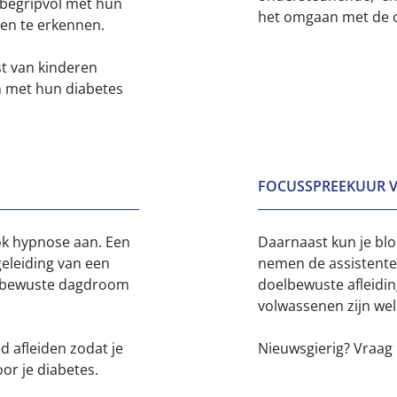
begripvol met hun
het omgaan met de ch
ren te erkennen.
t van kinderen
n met hun diabetes
FOCUSSPREEKUUR 
ok hypnose aan. Een
Daarnaast kun je bl
geleiding van een
nemen de assistenten
elbewuste dagdroom
doelbewuste afleidin
volwassenen zijn we
d afleiden zodat je
Nieuwsgierig? Vraag 
or je diabetes.