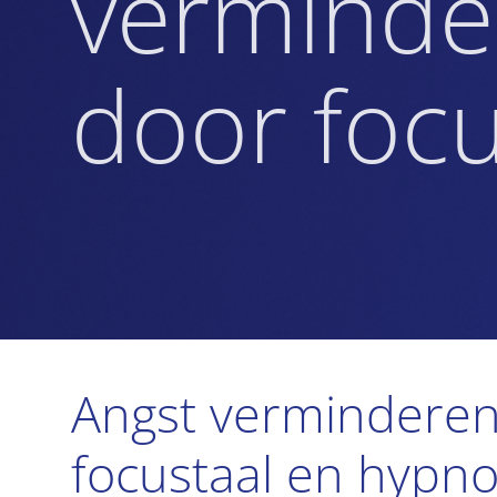
verminde
door focu
Angst vermindere
focustaal en hypn