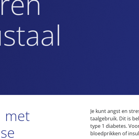
ren
staal
n met
Je kunt angst en st
taalgebruik. Dit is 
type 1 diabetes. Voo
ose
bloedprikken of insul