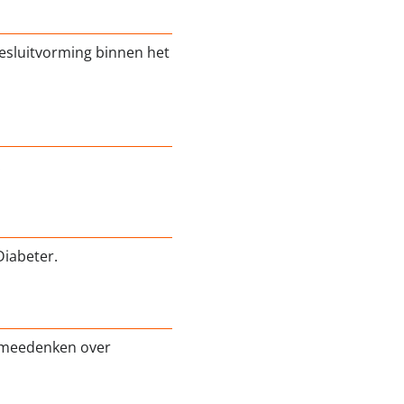
besluitvorming binnen het
.
Diabeter.
 meedenken over