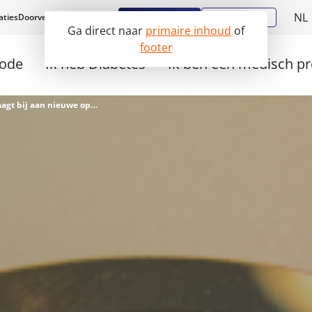
NL
Aanmelden
Diabstore
aties
Doorverwijzen
Werken bij
Ga direct naar
primaire inhoud
of
E
footer
hode
Ik heb Diabetes
Ik ben een medisch pr
Nobelprijs van 2025 draagt bij aan nieuwe oplossingen voor type 1-diabetes.