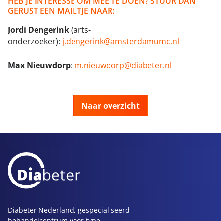
HEB JE INTERESSE OM MEE TE DOEN? STUUR DAN
GERUST EEN MAILTJE NAAR:
Jordi Dengerink
(arts-
onderzoeker):
j.dengerink@amsterdamumc.nl
Max Nieuwdorp
:
m.nieuwdorp@diabeter.nl
Naar overzicht
Diabeter Nederland, gespecialiseerd
behandelcentrum voor type