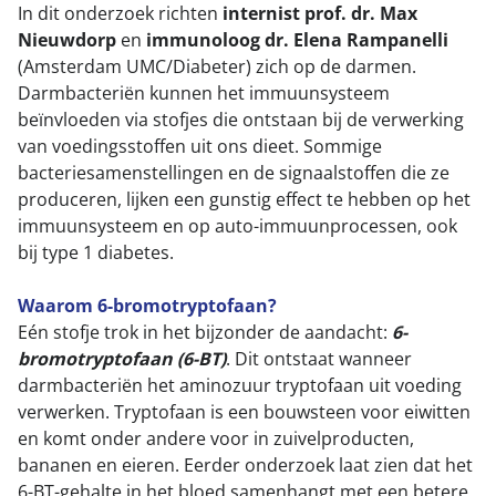
In dit onderzoek richten
internist prof. dr. Max
Nieuwdorp
en
immunoloog dr. Elena Rampanelli
(Amsterdam UMC/Diabeter) zich op de darmen.
Darmbacteriën kunnen het immuunsysteem
beïnvloeden via stofjes die ontstaan bij de verwerking
van voedingsstoffen uit ons dieet. Sommige
bacteriesamenstellingen en de signaalstoffen die ze
produceren, lijken een gunstig effect te hebben op het
immuunsysteem en op auto-immuunprocessen, ook
bij type 1 diabetes.
Waarom 6-bromotryptofaan?
Eén stofje trok in het bijzonder de aandacht:
6-
bromotryptofaan (6-BT)
. Dit ontstaat wanneer
darmbacteriën het aminozuur tryptofaan uit voeding
verwerken. Tryptofaan is een bouwsteen voor eiwitten
en komt onder andere voor in zuivelproducten,
bananen en eieren. Eerder onderzoek laat zien dat het
6-BT-gehalte in het bloed samenhangt met een betere