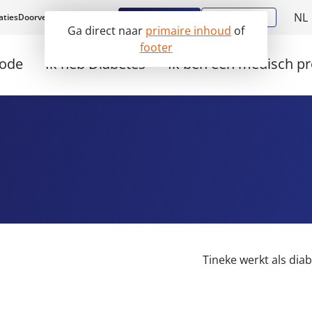
NL
Aanmelden
Diabstore
aties
Doorverwijzen
Werken bij
Ga direct naar
primaire inhoud
of
E
footer
hode
Ik heb Diabetes
Ik ben een medisch pr
Tineke werkt als di