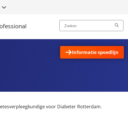
N
ofessional
Informatie spoedlijn
abetesverpleegkundige voor Diabeter Rotterdam.