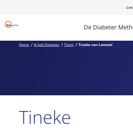
Loc
De Diabeter Met
Home
Ik heb Diabetes
Team
Tineke van Lomwel
Tineke