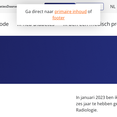
NL
Aanmelden
Diabstore
aties
Doorverwijzen
Werken bij
Ga direct naar
primaire inhoud
of
E
footer
hode
Ik heb Diabetes
Ik ben een medisch pr
In januari 2023 ben i
zes jaar te hebben g
Radiologie.