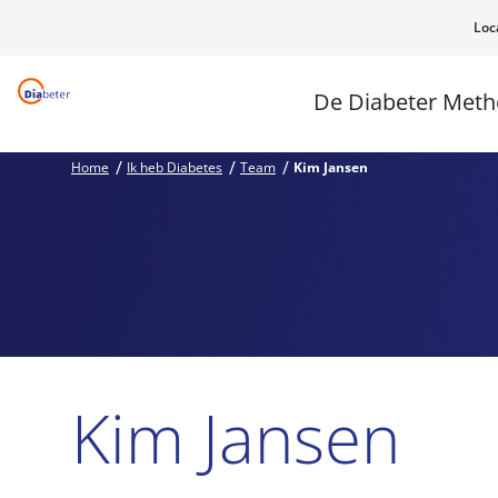
Loc
De Diabeter Met
Home
Ik heb Diabetes
Team
Kim Jansen
Kim Jansen