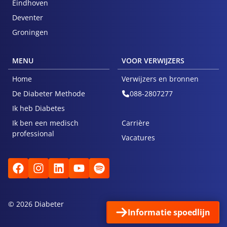
Eindhoven
Deventer
Groningen
MENU
VOOR VERWIJZERS
Home
Verwijzers en bronnen
De Diabeter Methode
088-2807277
Ik heb Diabetes
Ik ben een medisch
Carrière
professional
Vacatures
© 2026 Diabeter
Privacy
Klachten
Informatie spoedlijn
Algemene voorwaarden