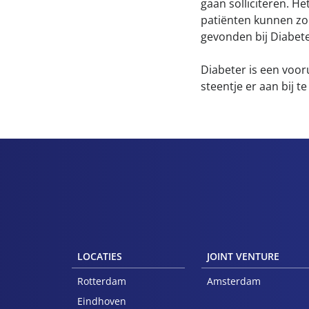
gaan solliciteren. He
patiënten kunnen zor
gevonden bij Diabete
Diabeter is een vooru
steentje er aan bij t
LOCATIES
JOINT VENTURE
Rotterdam
Amsterdam
Eindhoven