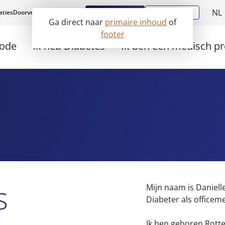
NL
Aanmelden
Diabstore
aties
Doorverwijzen
Werken bij
Ga direct naar
primaire inhoud
of
E
footer
hode
Ik heb Diabetes
Ik ben een medisch pr
s
Mijn naam is Daniell
Diabeter als officeme
Ik ben geboren Rott