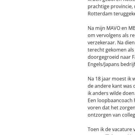
prachtige provincie, 
Rotterdam teruggek
Na mijn MAVO en MBO
om vervolgens als rec
verzekeraar. Na diens
terecht gekomen als 
doorgegroeid naar F
Engels/Japans bedrij
Na 18 jaar moest ik 
de andere kant was 
ik anders wilde doen
Een loopbaancoach h
voren dat het zorge
ontzorgen van colleg
Toen ik de vacature 