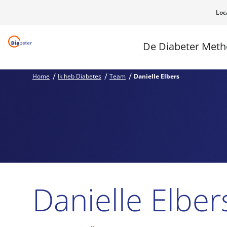
Loc
De Diabeter Met
Home
Ik heb Diabetes
Team
Danielle Elbers
Danielle Elber