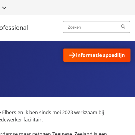
N
ofessional
Informatie spoedlijn
e Elbers en ik ben sinds mei 2023 werkzaam bij
dewerker facilitair.
erdamse maar getogen Zeeuwse. Zeeland is een