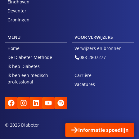
Eindhoven
Deventer
Groningen
MENU
VOOR VERWIJZERS
Home
Verwijzers en bronnen
De Diabeter Methode
088-2807277
Ik heb Diabetes
Ik ben een medisch
Carrière
professional
Vacatures
© 2026 Diabeter
Privacy
Klachten
Informatie spoedlijn
Algemene voorwaarden