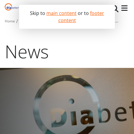
Skip to
main content
or to
footer
content
Home
The Diabeter Way
News
Wachttijden bij Diabeter: dit is belangrijk om te weten
The Diabeter Way
I live with diabetes
News
I am a medical professional