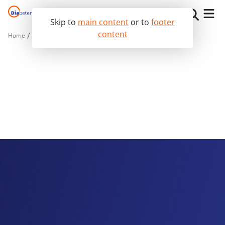
Skip to
main content
or to
footer
content
Home
The Diabeter Way
News
The Diabeter Way
I live with diabetes
I am a medical professional